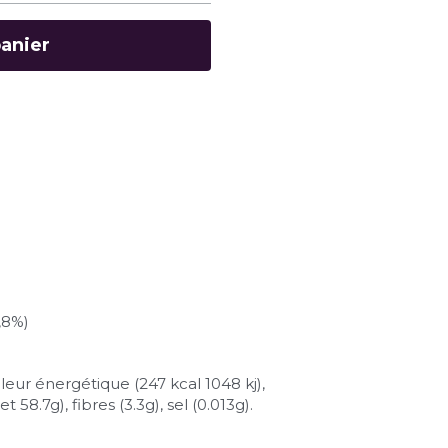
panier
,8%)
leur énergétique (247 kcal 1048 kj), 
 58.7g), fibres (3.3g), sel (0.013g).