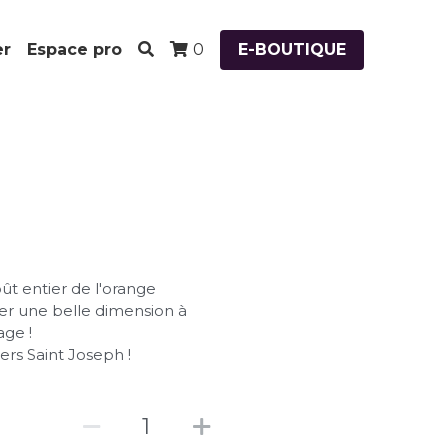
er
Espace pro
E-BOUTIQUE
0
ût entier de l'orange
ner une belle dimension à
age !
ers Saint Joseph !