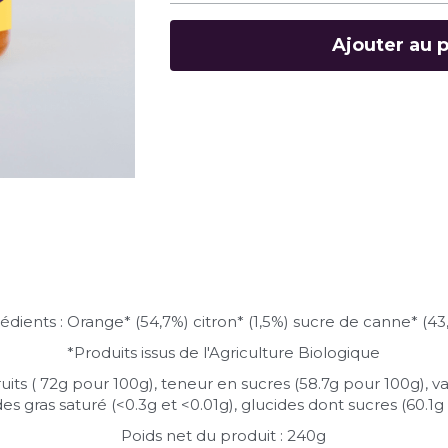
Ajouter au 
édients : Orange* (54,7%) citron* (1,5%) sucre de canne* (43
*Produits issus de l'Agriculture Biologique
ruits ( 72g pour 100g), teneur en sucres (58.7g pour 100g), va
es gras saturé (<0.3g et <0.01g), glucides dont sucres (60.1g et
Poids net du produit : 240g