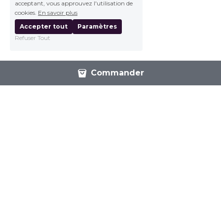
acceptant, vous approuvez l'utilisation de
cookies.
En savoir plus
Accepter tout
Paramètres
Refuser Tout
Commander
ESAT Ateliers Saint Joseph
2 allée des Isatis
33700 Mérignac
Tél : 05 56 34 40 47
ESAT 
Ateliers 
Saint 
Joseph
Email
 : 
Institut Don Bosco