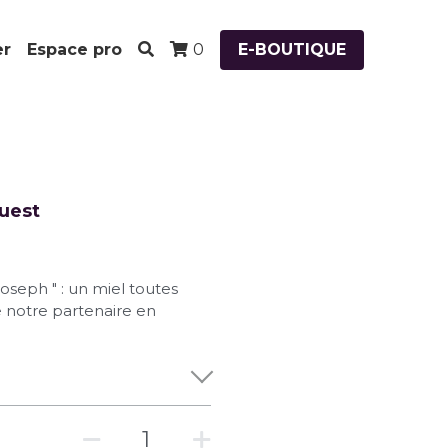
er
Espace pro
E-BOUTIQUE
0
Ouest
oseph " : un miel toutes
de notre partenaire en